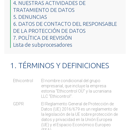
4. NUESTRAS ACTIVIDADES DE
TRATAMIENTO DE DATOS
5. DENUNCIAS
4.1. Controlador de datos
6. DATOS DE CONTACTO DEL RESPONSABLE
4.2. Procesador de datos
4.1.1. Información sobre las personas de
DE LA PROTECCIÓN DE DATOS
contacto en el contexto del desarrollo
7. POLÍTICA DE REVISIÓN
empresarial
Lista de subprocesadores
4.1.2. Información sobre los candidatos al
empleo
4.1.3. Información sobre los empleados
1. TÉRMINOS Y DEFINICIONES
4.1.4 Información sobre los visitantes del
sitio
Ethicontrol
El nombre condicional del grupo
empresarial, que incluye la empresa
estonia “Ethicontrol OÜ” y la ucraniana
LLC “Ethicontrol”.
GDPR
El Reglamento General de Protección de
Datos (UE) 2016/679 es un reglamento de
la legislación de la UE sobre protección de
datos y privacidad en la Unión Europea
(UE) y el Espacio Económico Europeo