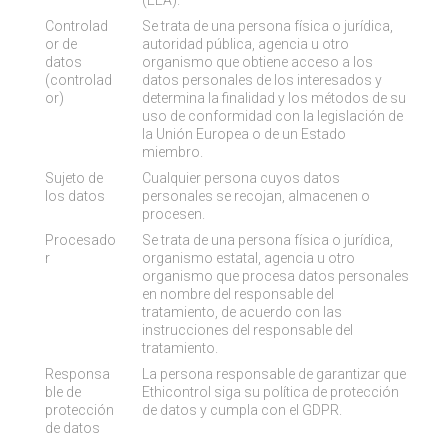
(EEA).
Controlad
Se trata de una persona física o jurídica,
or de
autoridad pública, agencia u otro
datos
organismo que obtiene acceso a los
(controlad
datos personales de los interesados y
or)
determina la finalidad y los métodos de su
uso de conformidad con la legislación de
la Unión Europea o de un Estado
miembro.
Sujeto de
Cualquier persona cuyos datos
los datos
personales se recojan, almacenen o
procesen.
Procesado
Se trata de una persona física o jurídica,
r
organismo estatal, agencia u otro
organismo que procesa datos personales
en nombre del responsable del
tratamiento, de acuerdo con las
instrucciones del responsable del
tratamiento.
Responsa
La persona responsable de garantizar que
ble de
Ethicontrol siga su política de protección
protección
de datos y cumpla con el GDPR.
de datos