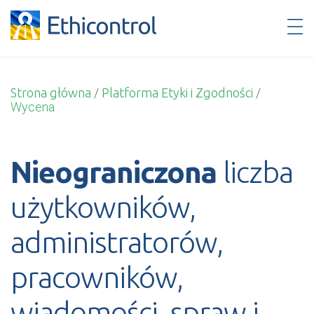
Polski
Strona główna
/
Platforma Etyki i Zgodności
/
Wycena
Nieograniczona
liczba
użytkowników,
administratorów,
pracowników,
wiadomości, spraw i