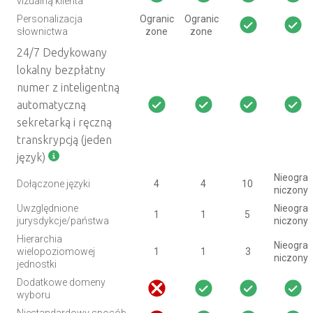
vizualną klienta
Personalizacja
Ogranic
Ogranic
słownictwa
zone
zone
24/7 Dedykowany
lokalny bezpłatny
numer z inteligentną
automatyczną
sekretarką i ręczną
transkrypcją (jeden
język)
Nieogra
Dołączone języki
4
4
10
niczony
Uwzględnione
Nieogra
1
1
5
jurysdykcje/państwa
niczony
Hierarchia
Nieogra
wielopoziomowej
1
1
3
niczony
jednostki
Dodatkowe domeny
wyboru