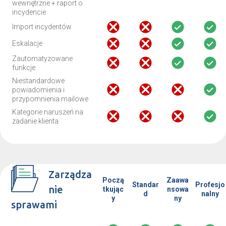
wewnętrzne + raport o
incydencie
Import incydentów
Eskalacje
Zautomatyzowane
funkcje
Niestandardowe
powiadomienia i
przypomnienia mailowe
Kategorie naruszeń na
żadanie klienta
Zarządza
Począ
Zaawa
Standar
Profesjo
nie
tkując
nsowa
d
nalny
y
ny
sprawami