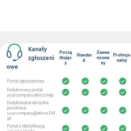
Kanały
Począ
Zaawa
Standar
Profesjo
zgłoszeni
tkując
nsowa
d
nalny
y
ny
owe
Portal zgłoszeniowy
Dedykowany portal:
yourcompany.ethics.help
Dedykowana skrzynka
pocztowa:
yourcompany@ethics.EM
ail
Portal z identyfikacją