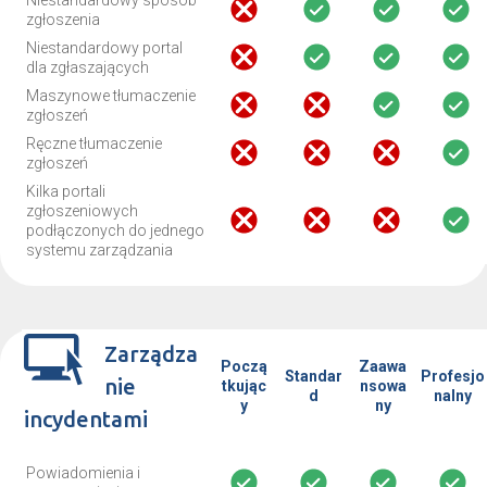
Niestandardowy sposób
zgłoszenia
Niestandardowy portal
dla zgłaszających
Maszynowe tłumaczenie
zgłoszeń
Ręczne tłumaczenie
zgłoszeń
Kilka portali
zgłoszeniowych
podłączonych do jednego
systemu zarządzania
Zarządza
Począ
Zaawa
Standar
Profesjo
nie
tkując
nsowa
d
nalny
y
ny
incydentami
Powiadomienia i