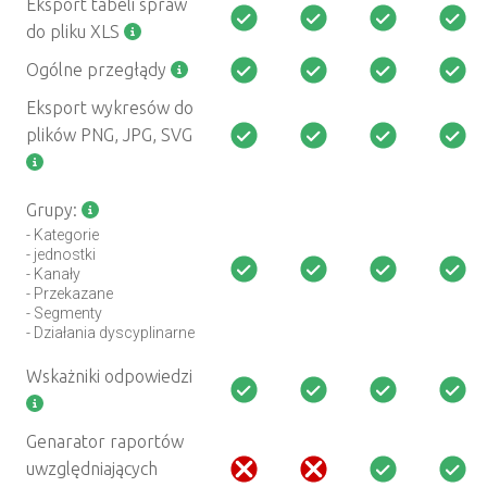
Eksport tabeli spraw
do pliku XLS
Ogólne przegłądy
Eksport wykresów do
plików PNG, JPG, SVG
Grupy:
- Kategorie
- jednostki
- Kanały
- Przekazane
- Segmenty
- Działania dyscyplinarne
Wskażniki odpowiedzi
Genarator raportów
uwzględniających