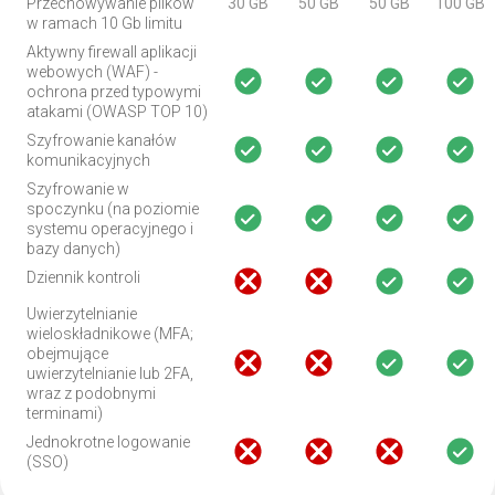
Przechowywanie plików
30 GB
50 GB
50 GB
100 GB
w ramach 10 Gb limitu
Aktywny firewall aplikacji
webowych (WAF) -
ochrona przed typowymi
atakami (OWASP TOP 10)
Szyfrowanie kanałów
komunikacyjnych
Szyfrowanie w
spoczynku (na poziomie
systemu operacyjnego i
bazy danych)
Dziennik kontroli
Uwierzytelnianie
wieloskładnikowe (MFA;
obejmujące
uwierzytelnianie lub 2FA,
wraz z podobnymi
terminami)
Jednokrotne logowanie
(SSO)