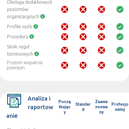
Obsługa dodatkowych
poziomów
organizacyjnych
Profile osób
Procedury
Silnik reguł
biznesowych
Poziom wsparcia
premium
Analiza i
Począ
Zaawa
Standar
Profesjo
raportow
tkując
nsowa
d
nalny
y
ny
anie