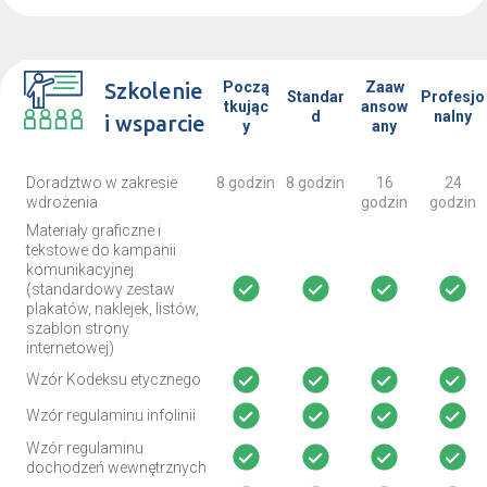
Szkolenie
Począ
Zaaw
Standar
Profesjo
tkując
ansow
d
nalny
i wsparcie
y
any
Doradztwo w zakresie
8 godzin
8 godzin
16
24
wdrożenia
godzin
godzin
Materiały graficzne i
tekstowe do kampanii
komunikacyjnej
(standardowy zestaw
plakatów, naklejek, listów,
szablon strony
internetowej)
Wzór Kodeksu etycznego
Wzór regulaminu infolinii
Wzór regulaminu
dochodzeń wewnętrznych