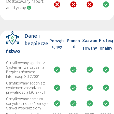
Dostosowany raport
analityczny
Dane i
Zaawan
Profesj
Początk
Standa
bezpiecze
ujący
rd
sowany
onalny
ństwo
Certyfikowany zgodnie z
Systemem Zarządzania
Bezpieczeństwem
Informacji ISO 27001
Certyfikowany zgodnie z
systemem zarządzania
prywatnością ISO 27701
Certyfikowane centrum
danych - Linode - Niemcy -
Serwer współdzielony